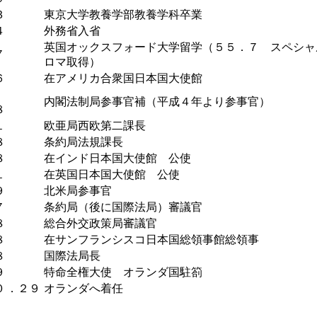
３
東京大学教養学部教養学科卒業
４
外務省入省
英国オックスフォード大学留学（５５．７ スペシャ
７
ロマ取得）
６
在アメリカ合衆国日本国大使館
．
内閣法制局参事官補（平成４年より参事官）
８
１
欧亜局西欧第二課長
８
条約局法規課長
８
在インド日本国大使館 公使
１
在英国日本国大使館 公使
９
北米局参事官
７
条約局（後に国際法局）審議官
８
総合外交政策局審議官
８
在サンフランシスコ日本国総領事館総領事
８
国際法局長
９
特命全権大使 オランダ国駐箚
０
．２９
オランダへ着任