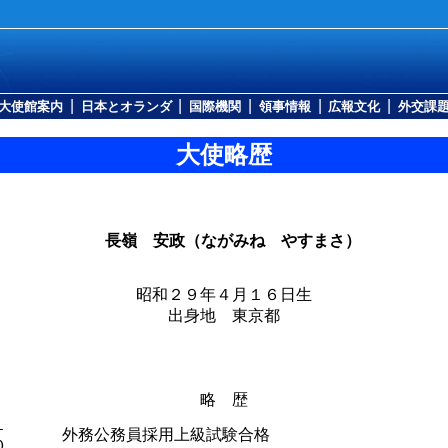
|
|
|
|
|
大使館案内
日本とオランダ
国際機関
領事情報
広報文化
外交課
大使略歴
長嶺 安政（ながみね やすまさ）
昭和２９年４月１６日生
出身地 東京都
略 歴
１
外務公務員採用上級試験合格
０