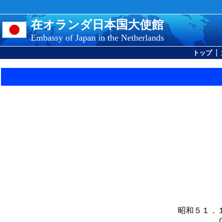
在オランダ日本国大使館
Embassy of Japan in the Netherlands
|
トップ
昭和５１．