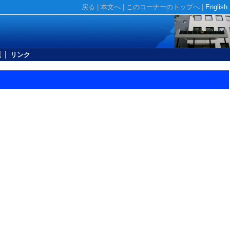
戻る
|
本文へ
|
このコーナーのトップへ
|
English
|
題
リンク