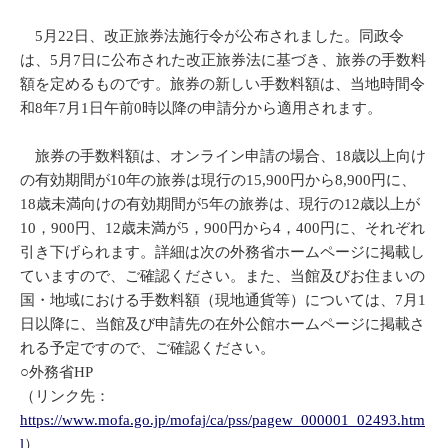
5月22日、改正旅券法施行令が公布されました。同政令
は、5月7日に公布された改正旅券法に基づき、旅券の手数料
額を定めるものです。旅券の新しい手数料額は、当地時間令
和8年7月1日午前0時以降の申請分から適用されます。
旅券の手数料額は、オンライン申請の場合、18歳以上向け
の有効期間が10年の旅券は現行の15,900円から8,900円に、
18歳未満向けの有効期間が5年の旅券は、現行の12歳以上が
10，900円、12歳未満が5，900円から4，400円に、それぞれ
引き下げられます。詳細は次の外務省ホームページに掲載し
ていますので、ご確認ください。また、当館及びお住まいの
国・地域における手数料額（現地通貨等）については、7月1
日以降に、当館及び申請先の在外公館ホームページに掲載さ
れる予定ですので、ご確認ください。
○外務省HP
（リンク先：
https://www.mofa.go.jp/mofaj/ca/pss/pagew_000001_02493.htm
l
）