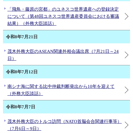
「飛鳥・藤原の宮都」のユネスコ世界遺産への登録決定
について（第48回ユネスコ世界遺産委員会における審議
結果）（外務大臣談話）
令和8年7月21日
茂木外務大臣のASEAN関連外相会議出席（7月21日～24
日）
令和8年7月12日
南シナ海に関する比中仲裁判断発出から10年を迎えて
（外務大臣談話）
令和8年7月7日
茂木外務大臣のトルコ訪問（NATO首脳会合関連行事等）
（7月6日～9日）