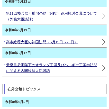
令和8年5月23日
第11回核兵器不拡散条約（NPT）運用検討会議について
（外務大臣談話）
令和8年5月19日
高市総理大臣の韓国訪問（5月19日～20日）
令和8年5月12日
天皇皇后両陛下のオランダ王国及びベルギー王国御訪問
に関する内閣総理大臣談話
在外公館トピックス
令和8年8月5日