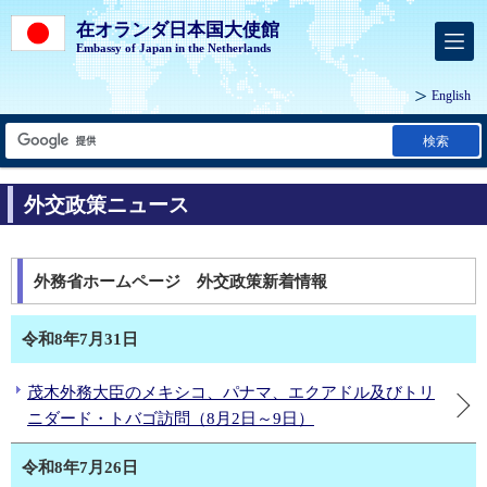
在オランダ日本国大使館
Embassy of Japan in the Netherlands
English
検索
外交政策ニュース
外務省ホームページ 外交政策新着情報
令和8年7月31日
茂木外務大臣のメキシコ、パナマ、エクアドル及びトリ
ニダード・トバゴ訪問（8月2日～9日）
令和8年7月26日